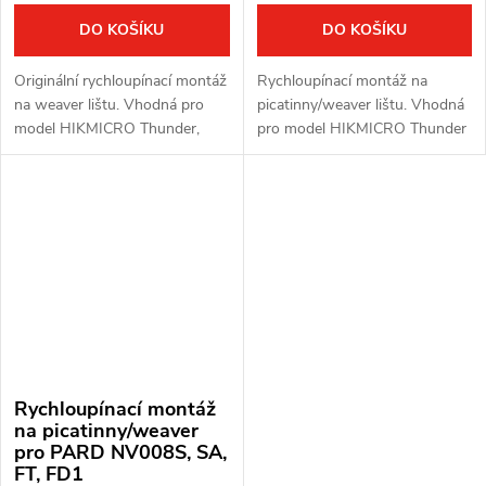
DO KOŠÍKU
DO KOŠÍKU
Originální rychloupínací montáž
Rychloupínací montáž na
na weaver lištu. Vhodná pro
picatinny/weaver lištu. Vhodná
model HIKMICRO Thunder,
pro model HIKMICRO Thunder
Thunder 2.0, Panther 1.0, 2.0 a
1.0, Panther 1.0, 2.0. Ocelová
Cheetah.
základna, hliníkové tělo.
Rychloupínací montáž
na picatinny/weaver
pro PARD NV008S, SA,
FT, FD1