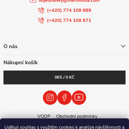
objednavky
@
thermvisia.com
(+420) 774 108 889
(+420) 774 108 871
O nás
Nákupní košík
0
KS /
0 KČ
VODP
Obchodní podmínky
Zásady zpracování osobních údajů
Uděluji souhlas s využitím cookies k analýze návštěvnosti a