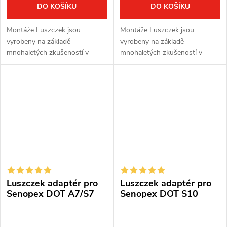
DO KOŠÍKU
DO KOŠÍKU
Montáže Luszczek jsou
Montáže Luszczek jsou
vyrobeny na základě
vyrobeny na základě
mnohaletých zkušeností v
mnohaletých zkušeností v
oblasti lovu a sportovní střelby.
oblasti lovu a sportovní střelby.
Montáže z kvalitní oceli jsou
Montáže z kvalitní oceli jsou
vyvinuty s ohledem na vysokou
vyvinuty s ohledem na vysokou
variabilitu. Pro...
variabilitu. Pro...
Luszczek adaptér pro
Luszczek adaptér pro
Senopex DOT A7/S7
Senopex DOT S10