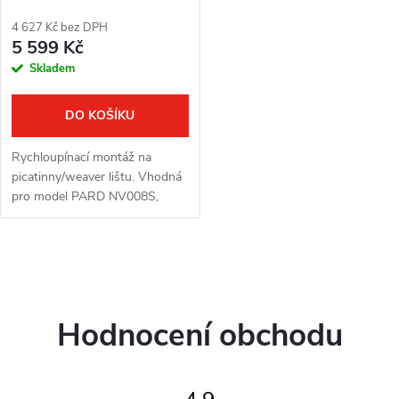
4 627 Kč bez DPH
5 599 Kč
Skladem
DO KOŠÍKU
Rychloupínací montáž na
picatinny/weaver lištu. Vhodná
pro model PARD NV008S,
NV008SP2, SA, FT a FD1.
Ocelová základna, hliníkové
tělo.
O
v
Hodnocení obchodu
l
á