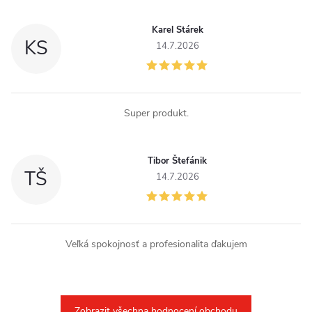
p
i
Karel Stárek
KS
14.7.2026
s
u
Super produkt.
Tibor Štefánik
TŠ
14.7.2026
Veľká spokojnosť a profesionalita ďakujem
Zobrazit všechna hodnocení obchodu