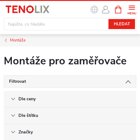
Přejít
NÁKUPNÍ
na
KOŠÍK
obsah
HLEDAT
Montáže
Montáže pro zaměřovače
Filtrovat
Dle ceny
Dle štítku
Značky