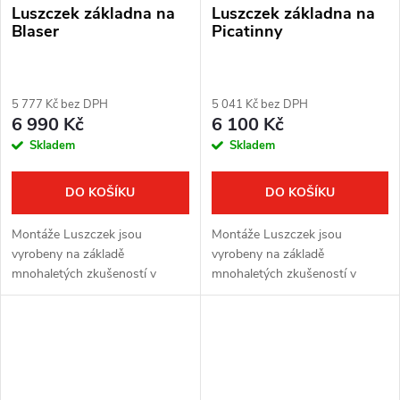
Luszczek základna na
Luszczek základna na
Blaser
Picatinny
5 777 Kč bez DPH
5 041 Kč bez DPH
6 990 Kč
6 100 Kč
Skladem
Skladem
DO KOŠÍKU
DO KOŠÍKU
Montáže Luszczek jsou
Montáže Luszczek jsou
vyrobeny na základě
vyrobeny na základě
mnohaletých zkušeností v
mnohaletých zkušeností v
oblasti lovu a sportovní střelby.
oblasti lovu a sportovní střelby.
Montáže z kvalitní oceli jsou
Montáže z kvalitní oceli jsou
vyvinuty s ohledem na vysokou
vyvinuty s ohledem na vysokou
variabilitu. Pro...
variabilitu. Pro...