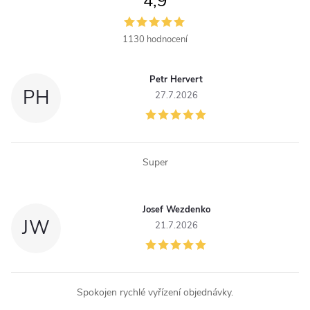
4,9
d
a
1130 hodnocení
c
Petr Hervert
í
PH
27.7.2026
p
r
Super
v
k
Josef Wezdenko
JW
y
21.7.2026
v
ý
Spokojen rychlé vyřízení objednávky.