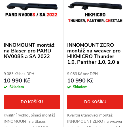
e
p
Abecedně
n
i
í
s
p
INNOMOUNT montáž
INNOMOUNT ZERO
p
r
na Blaser pro PARD
montáž na weaver pro
NV008S a SA 2022
HIKMICRO Thunder
r
1.0, Panther 1.0, 2.0 a
o
Cheetah
o
9 083 Kč bez DPH
9 083 Kč bez DPH
d
10 990 Kč
10 990 Kč
d
Skladem
Skladem
u
u
k
DO KOŠÍKU
DO KOŠÍKU
k
t
Kvalitní rychloupínací montáž
Kvalitní utahovací montáž
t
INNOMOUNT na Blaser.
INNOMOUNT ZERO na weaver