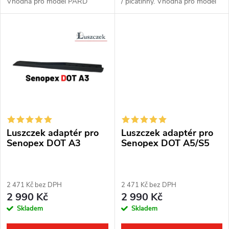
ů
Vhodná pro model PARD
/ picatinny. Vhodná pro model
ů
NV008S/NV008S LRF A SA
HIKMICRO Thunder 1.0,
2022.
Panther 1.0, 2.0 a Cheetah.
Luszczek adaptér pro
Luszczek adaptér pro
Senopex DOT A3
Senopex DOT A5/S5
2 471 Kč bez DPH
2 471 Kč bez DPH
2 990 Kč
2 990 Kč
Skladem
Skladem