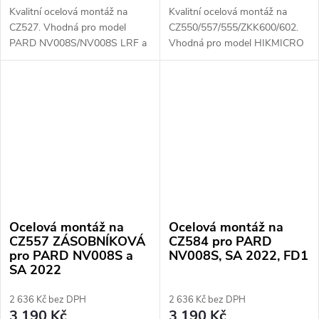
Kvalitní ocelová montáž na
Kvalitní ocelová montáž na
CZ527. Vhodná pro model
CZ550/557/555/ZKK600/602.
PARD NV008S/NV008S LRF a
Vhodná pro model HIKMICRO
PARD SA 2022.
Thunder, Panther 1.0, 2.0 a
Cheetah.
Ocelová montáž na
Ocelová montáž na
CZ557 ZÁSOBNÍKOVÁ
CZ584 pro PARD
pro PARD NV008S a
NV008S, SA 2022, FD1
SA 2022
2 636 Kč bez DPH
2 636 Kč bez DPH
3 190 Kč
3 190 Kč