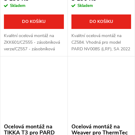
Skladem
Skladem
DO KOŠÍKU
DO KOŠÍKU
Kvalitní ocelová montáž na
Kvalitní ocelová montáž na
ZKK601/CZ555 - zásobníková
CZ584. Vhodná pro model
verze/CZ557 - zásobníková
PARD NV008S (LRF), SA 2022
verze. Vhodná pro model PARD
a FD1.
NV008S/NV008S LRF a PARD
SA 2022.
Ocelová montáž na
Ocelová montáž na
TIKKA T3 pro PARD
Weaver pro ThermTec