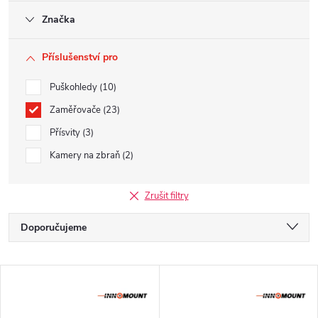
Značka
Příslušenství pro
Puškohledy
10
Zaměřovače
23
Přísvity
3
Kamery na zbraň
2
Zrušit filtry
Ř
Doporučujeme
a
Nejlevnější
V
z
Nejdražší
ý
Nejprodávanější