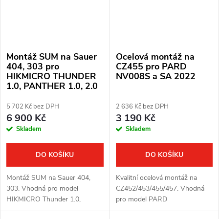
Montáž SUM na Sauer
Ocelová montáž na
404, 303 pro
CZ455 pro PARD
HIKMICRO THUNDER
NV008S a SA 2022
1.0, PANTHER 1.0, 2.0
5 702 Kč bez DPH
2 636 Kč bez DPH
6 900 Kč
3 190 Kč
Skladem
Skladem
DO KOŠÍKU
DO KOŠÍKU
Montáž SUM na Sauer 404,
Kvalitní ocelová montáž na
303. Vhodná pro model
CZ452/453/455/457. Vhodná
HIKMICRO Thunder 1.0,
pro model PARD
Panther 1.0, 2.0. Ocelová
NV008S/NV008S LRF a PARD