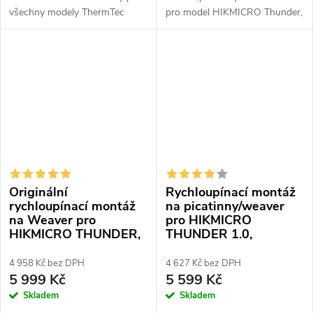
všechny modely ThermTec
pro model HIKMICRO Thunder,
Vidar.
Panther 1.0, 2.0 a Cheetah.
Originální
Rychloupínací montáž
rychloupínací montáž
na picatinny/weaver
na Weaver pro
pro HIKMICRO
HIKMICRO THUNDER,
THUNDER 1.0,
PANTHER 1.0, 2.0 a
PANTHER 1.0, 2.0
CHEETAH
4 958 Kč bez DPH
4 627 Kč bez DPH
5 999 Kč
5 599 Kč
Skladem
Skladem