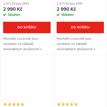
2 471 Kč bez DPH
2 471 Kč bez DPH
2 990 Kč
2 990 Kč
Skladem
Skladem
DO KOŠÍKU
DO KOŠÍKU
Montáže Luszczek jsou
Montáže Luszczek jsou
vyrobeny na základě
vyrobeny na základě
mnohaletých zkušeností v
mnohaletých zkušeností v
oblasti lovu a sportovní střelby.
oblasti lovu a sportovní střelby.
Montáže z kvalitní oceli jsou
Montáže z kvalitní oceli jsou
vyvinuty s ohledem na vysokou
vyvinuty s ohledem na vysokou
variabilitu. Pro...
variabilitu. Pro...