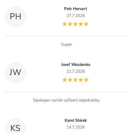
c
Petr Hervert
í
PH
27.7.2026
p
r
Super
v
k
Josef Wezdenko
JW
y
21.7.2026
v
ý
Spokojen rychlé vyřízení objednávky.
p
i
Karel Stárek
KS
14.7.2026