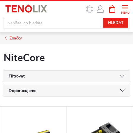
Přejít
NÁKUPNÍ
na
KOŠÍK
obsah
HLEDAT
Značky
NiteCore
Filtrovat
Ř
Doporučujeme
a
Nejlevnější
V
z
Nejdražší
ý
Nejprodávanější
e