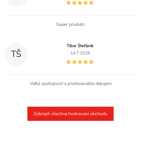
s
u
Super produkt.
Tibor Štefánik
TŠ
14.7.2026
Veľká spokojnosť a profesionalita ďakujem
Zobrazit všechna hodnocení obchodu