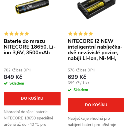
p
Abecedně
n
i
í
s
p
Baterie do mrazu
NITECORE i2 NEW
p
r
NITECORE 18650, Li-
inteligentní nabíječka-
ion 3,6V, 3500mAh
dvě nezávislé pozice,
r
nabíjí Li-Ion, Ni-MH,
o
Ni-Cd, 12/230V
o
702 Kč bez DPH
578 Kč bez DPH
d
849 Kč
699 Kč
d
Měrná
699 Kč / 1 ks
Skladem
u
cena:
Skladem
u
k
DO KOŠÍKU
k
DO KOŠÍKU
t
Náhradní dobíjecí baterie
t
NITECORE 18650 speciálně
Nabíječka je vhodná pro
ů
určená až do -40 °C pro
nabíjení baterií pro přístroje