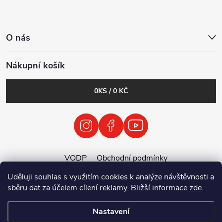
O nás
Nákupní košík
0
KS /
0 KČ
VODP
Obchodní podmínky
Zásady zpracování osobních údajů
Uděluji souhlas s využitím cookies k analýze návštěvnosti a
Zpětný odběr vysloužilých elektrozařízení / baterií
sběru dat za účelem cílení reklamy. Bližší informace
zde
.
Nastavení