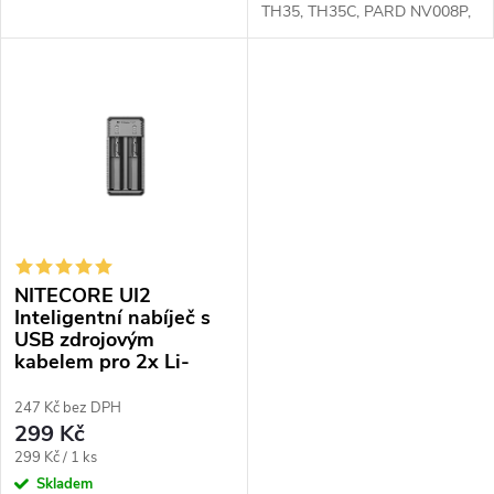
ů
přístroje pro přístroje Hikmicro
TH35, TH35C, PARD NV008P,
Gryphon, Panther, Falcon a
PARD NV007A, PARD NV019
Pard NV008P, popřípadě i
Nabíječka pro Li-ion
NV007S, NV007V,...
16340(RCR123), 18650 Xtar
MC1
NITECORE UI2
Inteligentní nabíječ s
USB zdrojovým
kabelem pro 2x Li-
Ion,IMR akumulátory
247 Kč bez DPH
299 Kč
Měrná
299 Kč / 1 ks
cena:
Skladem