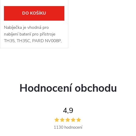
DO KOŠÍKU
Nabíječka je vhodná pro
nabíjení baterií pro přístroje
TH35, TH35C, PARD NV008P,
PARD NV007A, PARD NV019
O
v
Hodnocení obchodu
l
á
4,9
d
a
1130 hodnocení